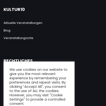
KULTUR10
Aktuelle Veranstaltungen
Blog
Veranstaltungsorte
RECHTLICHES
We use cookies on our website to
give you the most relevant
Datenschutzerklärung
experience by remembering your
Impressum
preferences and repeat visits. By
clicking “Accept All”, you consent
to the use of ALL the cookies.
However, you may visit "Cookie
Settings" to provide a controlled
consent.