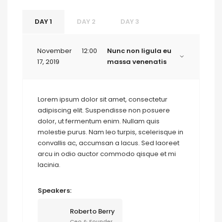
DAY 1
DAY 2
DAY 3
November
12:00
Nunc non ligula eu
17, 2019
massa venenatis
Lorem ipsum dolor sit amet, consectetur
adipiscing elit. Suspendisse non posuere
dolor, ut fermentum enim. Nullam quis
molestie purus. Nam leo turpis, scelerisque in
convallis ac, accumsan a lacus. Sed laoreet
arcu in odio auctor commodo qisque et mi
lacinia.
Speakers:
Roberto Berry
Ceo & Founder