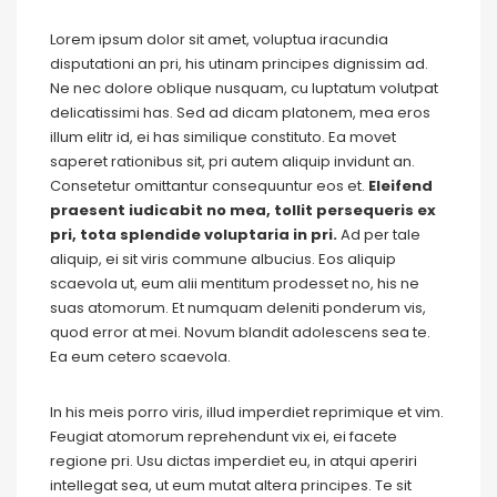
Lorem ipsum dolor sit amet, voluptua iracundia
disputationi an pri, his utinam principes dignissim ad.
Ne nec dolore oblique nusquam, cu luptatum volutpat
delicatissimi has. Sed ad dicam platonem, mea eros
illum elitr id, ei has similique constituto. Ea movet
saperet rationibus sit, pri autem aliquip invidunt an.
Consetetur omittantur consequuntur eos et.
Eleifend
praesent iudicabit no mea, tollit persequeris ex
pri, tota splendide voluptaria in pri.
Ad per tale
aliquip, ei sit viris commune albucius. Eos aliquip
scaevola ut, eum alii mentitum prodesset no, his ne
suas atomorum. Et numquam deleniti ponderum vis,
quod error at mei. Novum blandit adolescens sea te.
Ea eum cetero scaevola.
In his meis porro viris, illud imperdiet reprimique et vim.
Feugiat atomorum reprehendunt vix ei, ei facete
regione pri. Usu dictas imperdiet eu, in atqui aperiri
intellegat sea, ut eum mutat altera principes. Te sit