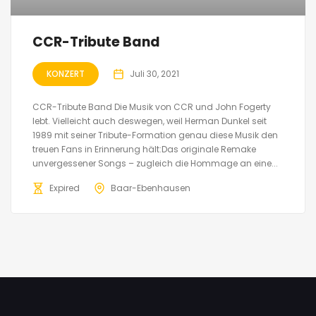
CCR-Tribute Band
KONZERT
Juli 30, 2021
CCR-Tribute Band Die Musik von CCR und John Fogerty
lebt. Vielleicht auch deswegen, weil Herman Dunkel seit
1989 mit seiner Tribute-Formation genau diese Musik den
treuen Fans in Erinnerung hält:Das originale Remake
unvergessener Songs – zugleich die Hommage an eine...
Expired
Baar-Ebenhausen