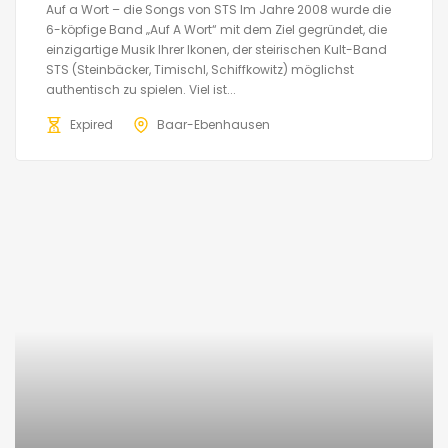
Auf a Wort – die Songs von STS Im Jahre 2008 wurde die
6-köpfige Band „Auf A Wort“ mit dem Ziel gegründet, die
einzigartige Musik Ihrer Ikonen, der steirischen Kult-Band
STS (Steinbäcker, Timischl, Schiffkowitz) möglichst
authentisch zu spielen. Viel ist...
Expired
Baar-Ebenhausen