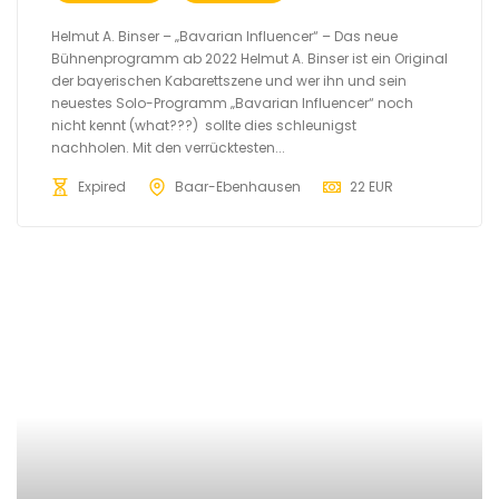
Helmut A. Binser – „Bavarian Influencer“ – Das neue
Bühnenprogramm ab 2022 Helmut A. Binser ist ein Original
der bayerischen Kabarettszene und wer ihn und sein
neuestes Solo-Programm „Bavarian Influencer“ noch
nicht kennt (what???) sollte dies schleunigst
nachholen. Mit den verrücktesten...
Expired
Baar-Ebenhausen
22 EUR