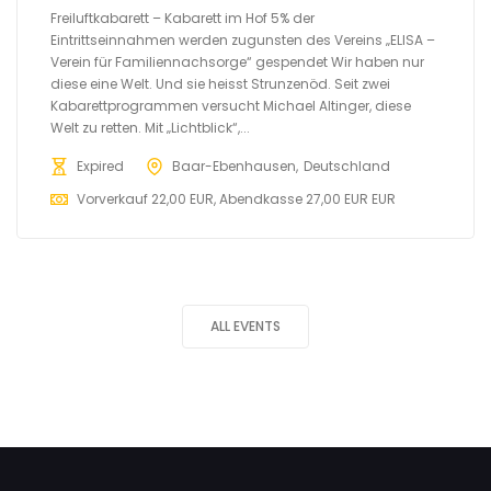
Freiluftkabarett – Kabarett im Hof 5% der
Eintrittseinnahmen werden zugunsten des Vereins „ELISA –
Verein für Familiennachsorge“ gespendet Wir haben nur
diese eine Welt. Und sie heisst Strunzenöd. Seit zwei
Kabarettprogrammen versucht Michael Altinger, diese
Welt zu retten. Mit „Lichtblick“,...
Expired
Baar-Ebenhausen
Deutschland
Vorverkauf 22,00 EUR, Abendkasse 27,00 EUR EUR
ALL EVENTS