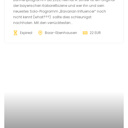
der bayerischen Kabarettszene und wer ihn und sein
neuestes Solo-Programm „Bavarian Influencer“ noch
nicht kennt (what???) sollte dies schleunigst
nachholen. Mit den verrücktesten...
Expired
Baar-Ebenhausen
22 EUR