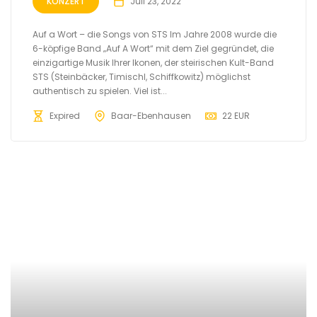
KONZERT
Juli 23, 2022
Auf a Wort – die Songs von STS Im Jahre 2008 wurde die
6-köpfige Band „Auf A Wort“ mit dem Ziel gegründet, die
einzigartige Musik Ihrer Ikonen, der steirischen Kult-Band
STS (Steinbäcker, Timischl, Schiffkowitz) möglichst
authentisch zu spielen. Viel ist...
Expired
Baar-Ebenhausen
22 EUR