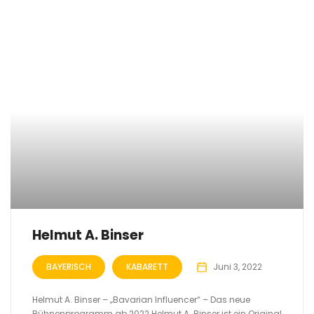
Helmut A. Binser
BAYERISCH
KABARETT
Juni 3, 2022
Helmut A. Binser – „Bavarian Influencer“ – Das neue
Bühnenprogramm ab 2022 Helmut A. Binser ist ein Original